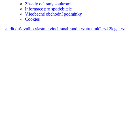
Zásady ochrany soukromí
Informace pro spotřebitele
Všeobecné obchodní podmínky
Cookies
audit duševního vlastnictví
ochranabrandu.cz
atreumk2.cz
k2legal.cz