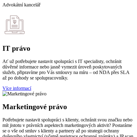
Advokátní kancelář
IT právo
Ať už potřebujete nastavit spolupráci s IT specialisty, ochránit
důvěrné informace nebo jasně vymezit úroveň poskytovaných
služeb, připravíme pro Vás smlouvy na míru – od NDA přes SLA
až po dohody se spolupracovníky.
Více informací
Marketingové právo
Potřebujete nastavit spolupráci s klienty, ochránit svou značku nebo
mít jistotu v právních aspektech marketingových aktivit? Postaráme
se o vše od smluv s klienty a partnery až po strategii ochrany
duševního vlastnictví (včetně registrace ochranné známky) a IP scan.