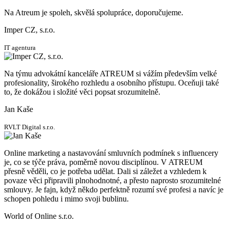
Na Atreum je spoleh, skvělá spolupráce, doporučujeme.
Imper CZ, s.r.o.
IT agentura
Na týmu advokátní kanceláře ATREUM si vážím především velké
profesionality, širokého rozhledu a osobního přístupu. Oceňuji také
to, že dokážou i složité věci popsat srozumitelně.
Jan Kaše
RVLT Digital s.r.o.
Online marketing a nastavování smluvních podmínek s influencery
je, co se týče práva, poměrně novou disciplínou. V ATREUM
přesně věděli, co je potřeba udělat. Dali si záležet a vzhledem k
povaze věci připravili plnohodnotné, a přesto naprosto srozumitelné
smlouvy. Je fajn, když někdo perfektně rozumí své profesi a navíc je
schopen pohledu i mimo svoji bublinu.
World of Online s.r.o.