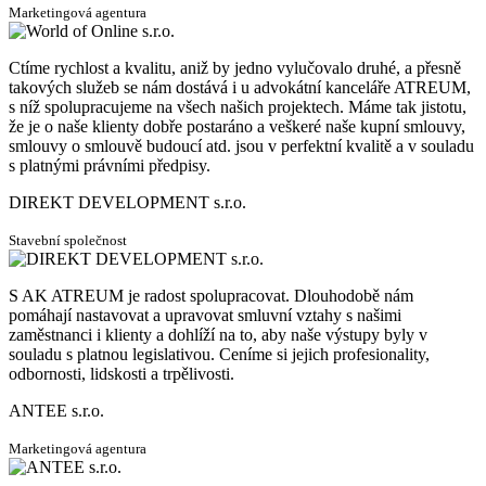
Marketingová agentura
Ctíme rychlost a kvalitu, aniž by jedno vylučovalo druhé, a přesně
takových služeb se nám dostává i u advokátní kanceláře ATREUM,
s níž spolupracujeme na všech našich projektech. Máme tak jistotu,
že je o naše klienty dobře postaráno a veškeré naše kupní smlouvy,
smlouvy o smlouvě budoucí atd. jsou v perfektní kvalitě a v souladu
s platnými právními předpisy.
DIREKT DEVELOPMENT s.r.o.
Stavební společnost
S AK ATREUM je radost spolupracovat. Dlouhodobě nám
pomáhají nastavovat a upravovat smluvní vztahy s našimi
zaměstnanci i klienty a dohlíží na to, aby naše výstupy byly v
souladu s platnou legislativou. Ceníme si jejich profesionality,
odbornosti, lidskosti a trpělivosti.
ANTEE s.r.o.
Marketingová agentura