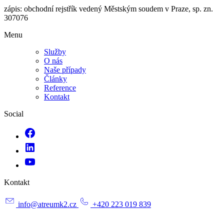
zápis: obchodní rejstřík vedený Městským soudem v Praze, sp. zn.
307076
Menu
Služby
O nás
Naše případy
Články
Reference
Kontakt
Social
Kontakt
info@atreumk2.cz
+420 223 019 839