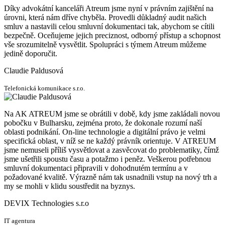
Díky advokátní kanceláři Atreum jsme nyní v právním zajištění na
úrovni, která nám dříve chyběla. Provedli důkladný audit našich
smluv a nastavili celou smluvní dokumentaci tak, abychom se cítili
bezpečně. Oceňujeme jejich preciznost, odborný přístup a schopnost
vše srozumitelně vysvětlit. Spolupráci s týmem Atreum můžeme
jedině doporučit.
Claudie Paldusová
Telefonická komunikace s.r.o.
Na AK ATREUM jsme se obrátili v době, kdy jsme zakládali novou
pobočku v Bulharsku, zejména proto, že dokonale rozumí naší
oblasti podnikání. On-line technologie a digitální právo je velmi
specifická oblast, v níž se ne každý právník orientuje. V ATREUM
jsme nemuseli příliš vysvětlovat a zasvěcovat do problematiky, čímž
jsme ušetřili spoustu času a potažmo i peněz. Veškerou potřebnou
smluvní dokumentaci připravili v dohodnutém termínu a v
požadované kvalitě. Výrazně nám tak usnadnili vstup na nový trh a
my se mohli v klidu soustředit na byznys.
DEVIX Technologies s.r.o
IT agentura