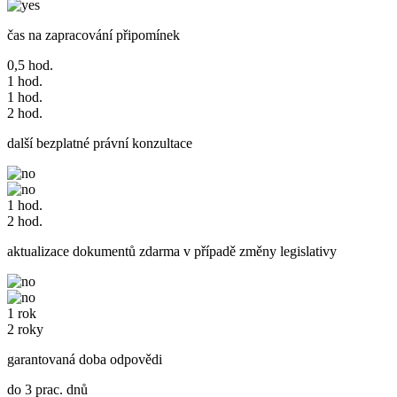
čas na zapracování připomínek
0,5 hod.
1 hod.
1 hod.
2 hod.
další bezplatné právní konzultace
1 hod.
2 hod.
aktualizace dokumentů zdarma v případě změny legislativy
1 rok
2 roky
garantovaná doba odpovědi
do 3 prac. dnů