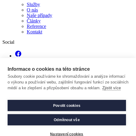
Služby
O nás
Naše případy
Články
Reference
Kontakt
Social
Informace o cookies na této stránce
Soubory cookie používáme ke shromažďování a analýze informací
o výkonu a používání webu, zajištění fungování funkcí ze sociálních
Kontakt
médií a ke zlepšení a přizpůsobení obsahu a reklam.
Zjistit více
info@atreumk2.cz
+420 223 019 839
Povolit cookies
Zásady ochrany soukromí
Informace pro spotřebitele
Odmítnout vše
Všeobecné obchodní podmínky
Cookies
Nastavení cookies