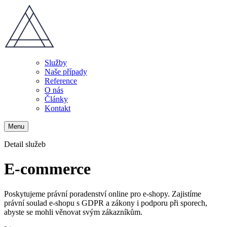
Služby
Naše případy
Reference
O nás
Články
Kontakt
Menu
Detail služeb
E-commerce
Poskytujeme právní poradenství online pro e-shopy. Zajistíme
právní soulad e-shopu s GDPR a zákony i podporu při sporech,
abyste se mohli věnovat svým zákazníkům.