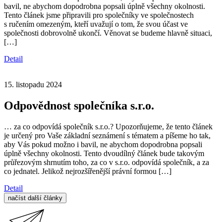
bavil, ne abychom dopodrobna popsali úplně všechny okolnosti.
Tento článek jsme připravili pro společníky ve společnostech
s ručením omezeným, kteří uvažují o tom, že svou účast ve
společnosti dobrovolně ukončí. Věnovat se budeme hlavně situaci,
[…]
Detail
15. listopadu 2024
Odpovědnost společníka s.r.o.
… za co odpovídá společník s.r.o.? Upozorňujeme, že tento článek
je určený pro Vaše základní seznámení s tématem a píšeme ho tak,
aby Vás pokud možno i bavil, ne abychom dopodrobna popsali
úplně všechny okolnosti. Tento dvoudílný článek bude takovým
průřezovým shrnutím toho, za co v s.r.o. odpovídá společník, a za
co jednatel. Jelikož nejrozšířenější právní formou […]
Detail
načíst další články