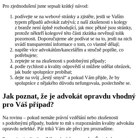
Pro zjednodušení jsme sepsali krátký návod:
podívejte se na webové stránky a zjistěte, jestli se Vaším
typem případů advokát zabývá; z naší zkušenosti s kolegy
z branže není úplně rozhodující, jak moc pěkné jsou stránky,
protože někteří kolegové této části zkrátka nevěnují tolik
pozornosti. Doporučujeme ale podívat se na to, jestli na nich
uvádí transparentní informace o tom, co vlastně dělají;
napište více advokátům/kancelářím a stručně popište, co
potřebujete;
zeptejte se na zkušenosti s podobnými případy;
podle rychlosti a kvality odpovědí si můžete udělat obrázek,
jak bude spolupráce probíhat;
dejte na svůj „šestý smysl“ a pokud Vám přijde, že by
spolupráce z nějakého důvodu nefungovala, poslechněte se.
Jak poznat, že je advokát opravdu vhodný
pro Váš případ?
Na rovinu – pokud nemáte právní vzdělání nebo zkušenosti
s podobnými případy, budete to mít s rozpoznáním kvality advokáta
opravdu nelehké. Pár triků Vám ale přeci jen prozradíme.