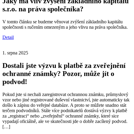
Jaký má vliv zvýšení základního kapitálu
s.r.o. na práva společníka?
V tomto článku se budeme věnovat zvýšení základního kapitálu
společnosti s ručením omezeným a jeho vlivu na práva společníka.
Detail
1. srpna 2025
Dostali jste výzvu k platbě za zveřejnění
ochranné známky? Pozor, může jít o
podvod!
Pokud jste si nechali zaregistrovat ochrannou známku, průmyslový
vzor nebo jiné registrované duševní vlastnictví, jste automaticky tak
došlo k zápisu do veřejné databáze. A proto se můžete snadno stát
terčem podvodníků. Stále více podnikatelů dostává výzvy k platbě
za „registraci“ nebo „zveřejnění“ ochranné známky, které sice
vypadají oficiálně, ale ve skutečnosti jde o dobře zacílený podvod.
[…]