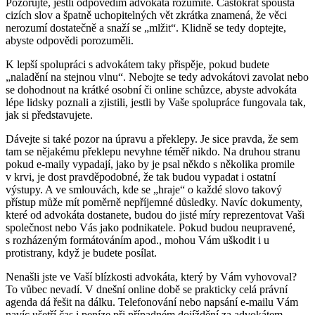
Pozorujte, jestli odpovědím advokáta rozumíte. Častokrát spousta
cizích slov a špatně uchopitelných vět zkrátka znamená, že věci
nerozumí dostatečně a snaží se „mlžit“. Klidně se tedy doptejte,
abyste odpovědi porozuměli.
K lepší spolupráci s advokátem taky přispěje, pokud budete
„naladění na stejnou vlnu“. Nebojte se tedy advokátovi zavolat nebo
se dohodnout na krátké osobní či online schůzce, abyste advokáta
lépe lidsky poznali a zjistili, jestli by Vaše spolupráce fungovala tak,
jak si představujete.
Dávejte si také pozor na úpravu a překlepy. Je sice pravda, že sem
tam se nějakému překlepu nevyhne téměř nikdo. Na druhou stranu
pokud e-maily vypadají, jako by je psal někdo s několika promile
v krvi, je dost pravděpodobné, že tak budou vypadat i ostatní
výstupy. A ve smlouvách, kde se „hraje“ o každé slovo takový
přístup může mít poměrně nepříjemné důsledky. Navíc dokumenty,
které od advokáta dostanete, budou do jisté míry reprezentovat Vaši
společnost nebo Vás jako podnikatele. Pokud budou neupravené,
s rozházeným formátováním apod., mohou Vám uškodit i u
protistrany, když je budete posílat.
Nenašli jste ve Vaší blízkosti advokáta, který by Vám vyhovoval?
To vůbec nevadí. V dnešní online době se prakticky celá právní
agenda dá řešit na dálku. Telefonování nebo napsání e-mailu Vám
navíc ušetří čas i peníze při případném dojíždění za advokátem.