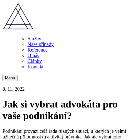
Služby
Naše případy
Reference
O nás
Články
Kontakt
Menu
8. 11. 2022
Jak si vybrat advokáta pro
vaše podnikání?
Podnikání provází celá řada různých situací, u kterých je velmi
užitečná přítomnost (a aktivita) právníka. Jak ale vybrat toho