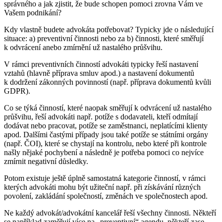
správného a jak zjistit, že bude schopen pomoci zrovna Vám ve
Vašem podnikání?
Kdy vlastně budete advokáta potřebovat? Typicky jde o následující
situace: a) preventivní činnosti nebo za b) činnosti, které směřují
k odvrácení anebo zmírnění už nastalého průšvihu.
V rámci preventivních činností advokáti typicky řeší nastavení
vztahů (hlavně příprava smluv apod.) a nastavení dokumentů
k dodržení zákonných povinností (např. příprava dokumentů kvůli
GDPR).
Co se týká činností, které naopak směřují k odvrácení už nastalého
průšvihu, řeší advokáti např. potíže s dodavateli, kteří odmítají
dodávat nebo pracovat, potíže se zaměstnanci, neplatícími klienty
apod. Dalšími častými případy jsou také potíže se státními orgány
(např. ČOI), které se chystají na kontrolu, nebo které při kontrole
našly nějaké pochybení a následně je potřeba pomoci co nejvíce
zmírnit negativní důsledky.
Potom existuje ještě úplně samostatná kategorie činností, v rámci
kterých advokáti mohu být užiteční např. při získávání různých
povolení, zakládání společností, změnách ve společnostech apod.
Ne každý advokát/advokátní kancelář řeší všechny činnosti. Někteří
se například zaměřují více na „preventivní“ agendu, někteří zase