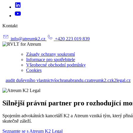
Kontakt
info@atreumk2.cz
+420 223 019 839
Zásady ochrany soukromí
Informace pro spotřebitele
Všeobecné obchodní podmínky
Cookies
audit duševního vlastnictví
ochranabrandu.cz
atreumk2.cz
k2legal.cz
Silnější právní partner pro rozhodující m
Spojením advokátních kanceláří K2 a Atreum vzniká tým, který přináší 
skutečně záleží.
Seznamte se s Atreum K2 Legal