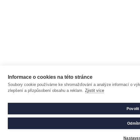
Informace o cookies na této stránce
Soubory cookie používáme ke shromažďování a analýze informací o výkon
zlepšení a přizpůsobení obsahu a reklam.
Zjistit více
Povolit
Odmítn
Nastaven