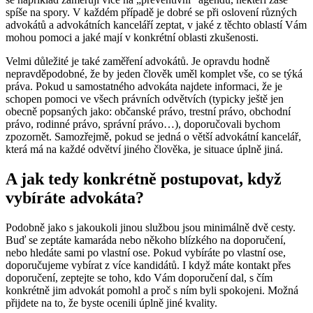
spíše na spory. V každém případě je dobré se při oslovení různých
advokátů a advokátních kanceláří zeptat, v jaké z těchto oblastí Vám
mohou pomoci a jaké mají v konkrétní oblasti zkušenosti.
Velmi důležité je také zaměření advokátů. Je opravdu hodně
nepravděpodobné, že by jeden člověk uměl komplet vše, co se týká
práva. Pokud u samostatného advokáta najdete informaci, že je
schopen pomoci ve všech právních odvětvích (typicky ještě jen
obecně popsaných jako: občanské právo, trestní právo, obchodní
právo, rodinné právo, správní právo…), doporučovali bychom
zpozornět. Samozřejmě, pokud se jedná o větší advokátní kancelář,
která má na každé odvětví jiného člověka, je situace úplně jiná.
A jak tedy konkrétně postupovat, když
vybíráte advokáta?
Podobně jako s jakoukoli jinou službou jsou minimálně dvě cesty.
Buď se zeptáte kamaráda nebo někoho blízkého na doporučení,
nebo hledáte sami po vlastní ose. Pokud vybíráte po vlastní ose,
doporučujeme vybírat z více kandidátů. I když máte kontakt přes
doporučení, zeptejte se toho, kdo Vám doporučení dal, s čím
konkrétně jim advokát pomohl a proč s ním byli spokojeni. Možná
přijdete na to, že byste ocenili úplně jiné kvality.