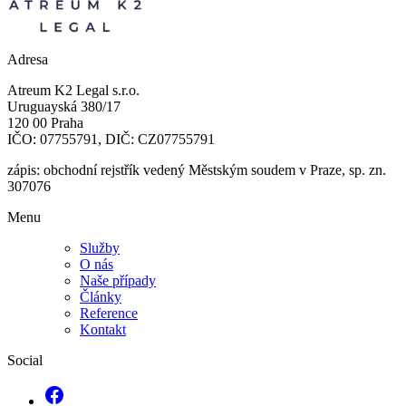
Adresa
Atreum K2 Legal s.r.o.
Uruguayská 380/17
120 00 Praha
IČO: 07755791, DIČ: CZ07755791
zápis: obchodní rejstřík vedený Městským soudem v Praze, sp. zn.
307076
Menu
Služby
O nás
Naše případy
Články
Reference
Kontakt
Social