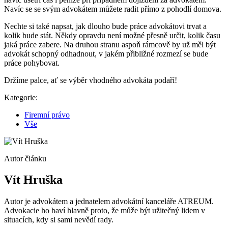
Navíc se se svým advokátem můžete radit přímo z pohodlí domova.
Nechte si také napsat, jak dlouho bude práce advokátovi trvat a
kolik bude stát. Někdy opravdu není možné přesně určit, kolik času
jaká práce zabere. Na druhou stranu aspoň rámcově by už měl být
advokát schopný odhadnout, v jakém přibližné rozmezí se bude
práce pohybovat.
Držíme palce, ať se výběr vhodného advokáta podaří!
Kategorie:
Firemní právo
Vše
Autor článku
Vít Hruška
Autor je advokátem a jednatelem advokátní kanceláře ATREUM.
Advokacie ho baví hlavně proto, že může být užitečný lidem v
situacích, kdy si sami nevědí rady.